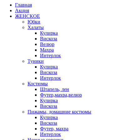
Главная
Акция
ЖЕНСКОЕ
Юбки
Халаты
Кулирка
Вискоза
Велюр
Махра
Интерлок
Туники
Кулирка
Вискоза
Интерлок
Костюмы
Штапель, лен
Футер,махра,велюр
Кулирка
Вискоза
Пижамы, домашние костюмы
Кулирка
Вискоза
Футер, махра
Интерлок
Ночные сорочки