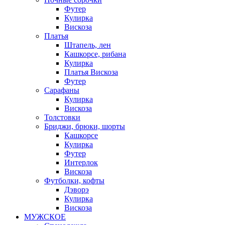
Футер
Кулирка
Вискоза
Платья
Штапель, лен
Кашкорсе, рибана
Кулирка
Платья Вискоза
Футер
Сарафаны
Кулирка
Вискоза
Толстовки
Бриджи, брюки, шорты
Кашкорсе
Кулирка
Футер
Интерлок
Вискоза
Футболки, кофты
Дэворэ
Кулирка
Вискоза
МУЖСКОЕ