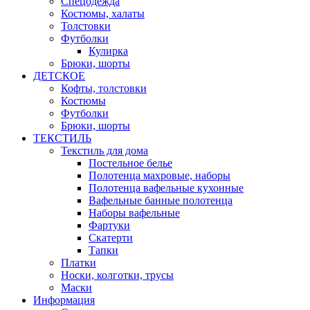
Спецодежда
Костюмы, халаты
Толстовки
Футболки
Кулирка
Брюки, шорты
ДЕТСКОЕ
Кофты, толстовки
Костюмы
Футболки
Брюки, шорты
ТЕКСТИЛЬ
Текстиль для дома
Постельное белье
Полотенца махровые, наборы
Полотенца вафельные кухонные
Вафельные банные полотенца
Наборы вафельные
Фартуки
Скатерти
Тапки
Платки
Носки, колготки, трусы
Маски
Информация