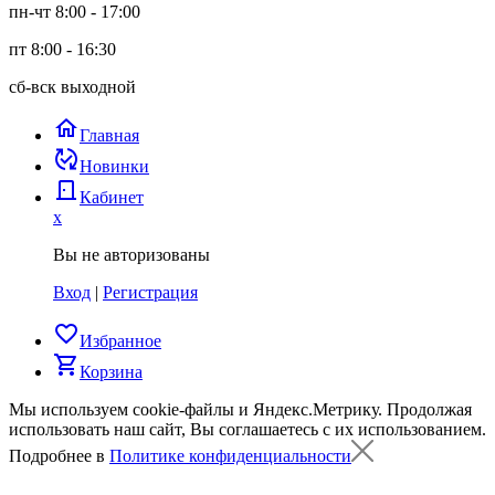
пн-чт 8:00 - 17:00
пт 8:00 - 16:30
сб-вск выходной
home
Главная
published_with_changes
Новинки
door_back
Кабинет
x
Вы не авторизованы
Вход
|
Регистрация
favorite_border
Избранное
shopping_cart
Корзина
Мы используем cookie-файлы и Яндекс.Метрику.
Продолжая
использовать наш сайт, Вы соглашаетесь с их использованием.
Подробнее в
Политике конфиденциальности