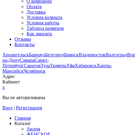
О компании
Оплата
Доставка
Условия возврата
Условия работы
Таблица размеров
Как заказать
Отзывы
Контакты
Архангельск
Барнаул
Белгород
Брянск
Владивосток
Волгоград
Во
на-Дону
Самара
Санкт-
Петербург
Саратов
Тула
Тюмень
Уфа
Хабаровск
Ханты-
Мансийск
Челябинск
Адрес
Кабинет
x
Вы не авторизованы
Вход
|
Регистрация
Главная
Каталог
Акция
ЖЕНСКОЕ