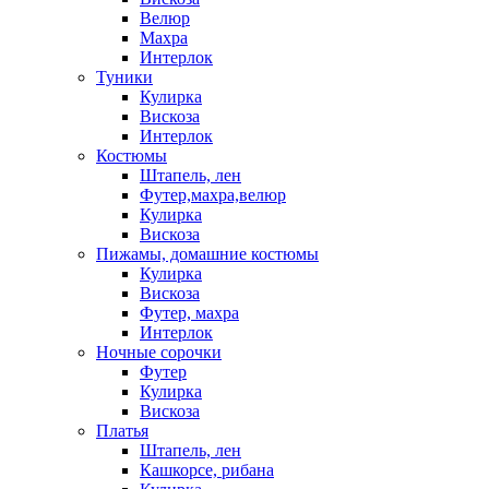
Велюр
Махра
Интерлок
Туники
Кулирка
Вискоза
Интерлок
Костюмы
Штапель, лен
Футер,махра,велюр
Кулирка
Вискоза
Пижамы, домашние костюмы
Кулирка
Вискоза
Футер, махра
Интерлок
Ночные сорочки
Футер
Кулирка
Вискоза
Платья
Штапель, лен
Кашкорсе, рибана