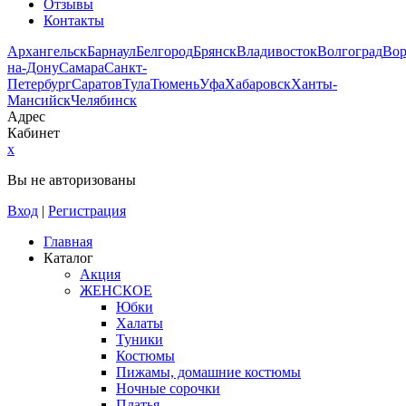
Отзывы
Контакты
Архангельск
Барнаул
Белгород
Брянск
Владивосток
Волгоград
Во
на-Дону
Самара
Санкт-
Петербург
Саратов
Тула
Тюмень
Уфа
Хабаровск
Ханты-
Мансийск
Челябинск
Адрес
Кабинет
x
Вы не авторизованы
Вход
|
Регистрация
Главная
Каталог
Акция
ЖЕНСКОЕ
Юбки
Халаты
Туники
Костюмы
Пижамы, домашние костюмы
Ночные сорочки
Платья