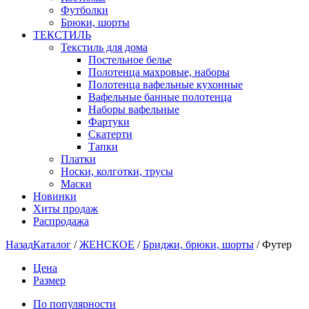
Футболки
Брюки, шорты
ТЕКСТИЛЬ
Текстиль для дома
Постельное белье
Полотенца махровые, наборы
Полотенца вафельные кухонные
Вафельные банные полотенца
Наборы вафельные
Фартуки
Скатерти
Тапки
Платки
Носки, колготки, трусы
Маски
Новинки
Хиты продаж
Распродажа
Назад
Каталог
/
ЖЕНСКОЕ
/
Бриджи, брюки, шорты
/
Футер
Цена
Размер
По популярности