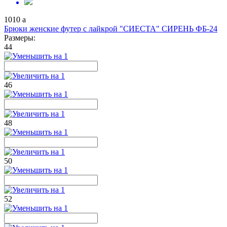
1010
a
Брюки женские футер с лайкрой "СИЕСТА" СИРЕНЬ ФБ-24
Размеры:
44
46
48
50
52