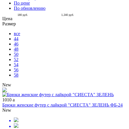
По цене
По обновлению
180
руб.
1,240
руб.
Цена
Размер
все
44
46
48
50
52
54
56
58
New
1010
a
Брюки женские футер с лайкрой "СИЕСТА" ЗЕЛЕНЬ ФБ-24
New