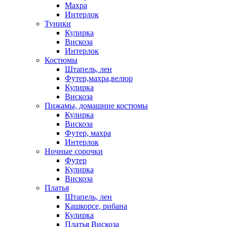
Махра
Интерлок
Туники
Кулирка
Вискоза
Интерлок
Костюмы
Штапель, лен
Футер,махра,велюр
Кулирка
Вискоза
Пижамы, домашние костюмы
Кулирка
Вискоза
Футер, махра
Интерлок
Ночные сорочки
Футер
Кулирка
Вискоза
Платья
Штапель, лен
Кашкорсе, рибана
Кулирка
Платья Вискоза