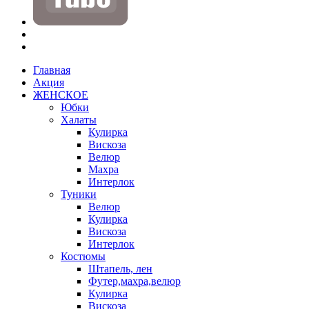
Главная
Акция
ЖЕНСКОЕ
Юбки
Халаты
Кулирка
Вискоза
Велюр
Махра
Интерлок
Туники
Велюр
Кулирка
Вискоза
Интерлок
Костюмы
Штапель, лен
Футер,махра,велюр
Кулирка
Вискоза