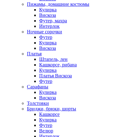
Пижамы, домашние костюмы
Кулирка
Вискоза
Футер, махра
Интерлок
Ночные сорочки
Футер
Кулирка
Вискоза
Платья
Штапель, лен
Кашкорсе, рибана
Кулирка
Платья Вискоза
Футер
Сарафаны
Кулирка
Вискоза
Толстовки
Бриджи, брюки, шорты
Кашкорсе
Кулирка
Футер
Велюр
Интерлок