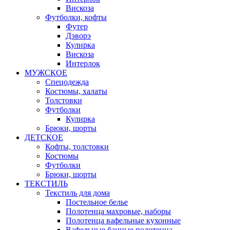
Вискоза
Футболки, кофты
Футер
Дэворэ
Кулирка
Вискоза
Интерлок
МУЖСКОЕ
Спецодежда
Костюмы, халаты
Толстовки
Футболки
Кулирка
Брюки, шорты
ДЕТСКОЕ
Кофты, толстовки
Костюмы
Футболки
Брюки, шорты
ТЕКСТИЛЬ
Текстиль для дома
Постельное белье
Полотенца махровые, наборы
Полотенца вафельные кухонные
Вафельные банные полотенца