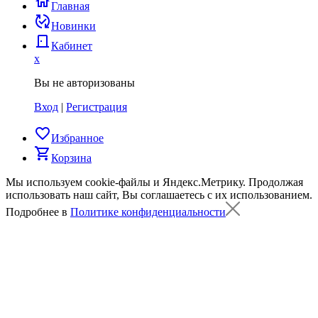
home
Главная
published_with_changes
Новинки
door_back
Кабинет
x
Вы не авторизованы
Вход
|
Регистрация
favorite_border
Избранное
shopping_cart
Корзина
Мы используем cookie-файлы и Яндекс.Метрику.
Продолжая
использовать наш сайт, Вы соглашаетесь с их использованием.
Подробнее в
Политике конфиденциальности