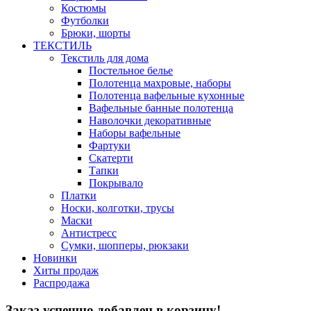
Костюмы
Футболки
Брюки, шорты
ТЕКСТИЛЬ
Текстиль для дома
Постельное белье
Полотенца махровые, наборы
Полотенца вафельные кухонные
Вафельные банные полотенца
Наволочки декоративные
Наборы вафельные
Фартуки
Скатерти
Тапки
Покрывало
Платки
Носки, колготки, трусы
Маски
Антистресс
Сумки, шопперы, рюкзаки
Новинки
Хиты продаж
Распродажа
Заказ успешно добавлен в корзину!