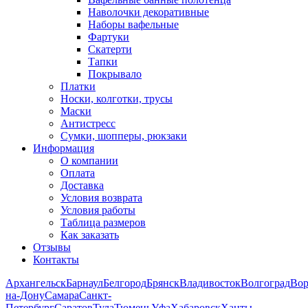
Наволочки декоративные
Наборы вафельные
Фартуки
Скатерти
Тапки
Покрывало
Платки
Носки, колготки, трусы
Маски
Антистресс
Сумки, шопперы, рюкзаки
Информация
О компании
Оплата
Доставка
Условия возврата
Условия работы
Таблица размеров
Как заказать
Отзывы
Контакты
Архангельск
Барнаул
Белгород
Брянск
Владивосток
Волгоград
Во
на-Дону
Самара
Санкт-
Петербург
Саратов
Тула
Тюмень
Уфа
Хабаровск
Ханты-