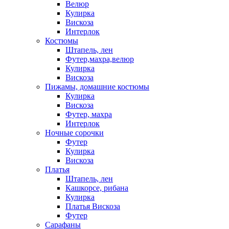
Велюр
Кулирка
Вискоза
Интерлок
Костюмы
Штапель, лен
Футер,махра,велюр
Кулирка
Вискоза
Пижамы, домашние костюмы
Кулирка
Вискоза
Футер, махра
Интерлок
Ночные сорочки
Футер
Кулирка
Вискоза
Платья
Штапель, лен
Кашкорсе, рибана
Кулирка
Платья Вискоза
Футер
Сарафаны