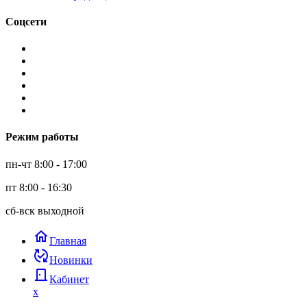
Соцсети
Режим работы
пн-чт 8:00 - 17:00
пт 8:00 - 16:30
сб-вск выходной
home
Главная
published_with_changes
Новинки
door_back
Кабинет
x