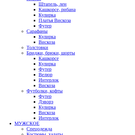
Штапель, лен
Кашкорсе, рибана
Кулирка
Платья Вискоза
Футер
Сарафаны
Кулирка
Вискоза
Толстовки
Бриджи, брюки, шорты
Кашкорсе
Кулирка
Футер
Велюр
Интерлок
Вискоза
Футболки, кофты
Футер
Дэворэ
Кулирка
Вискоза
Интерлок
МУЖСКОЕ
Спецодежда
Костюмы, халаты