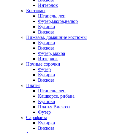
Интерлок
Костюмы
Штапель, лен
Футер,махра,велюр
Кулирка
Вискоза
Пижамы, домашние костюмы
Кулирка
Вискоза
Футер, махра
Интерлок
Ночные сорочки
Футер
Кулирка
Вискоза
Платья
Штапель, лен
Кашкорсе, рибана
Кулирка
Платья Вискоза
Футер
Сарафаны
Кулирка
Вискоза