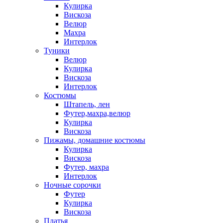
Кулирка
Вискоза
Велюр
Махра
Интерлок
Туники
Велюр
Кулирка
Вискоза
Интерлок
Костюмы
Штапель, лен
Футер,махра,велюр
Кулирка
Вискоза
Пижамы, домашние костюмы
Кулирка
Вискоза
Футер, махра
Интерлок
Ночные сорочки
Футер
Кулирка
Вискоза
Платья