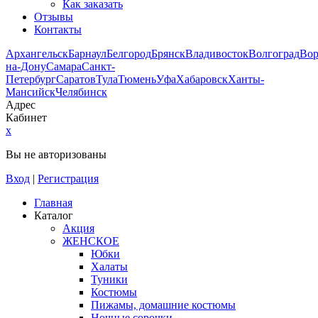
Как заказать
Отзывы
Контакты
Архангельск
Барнаул
Белгород
Брянск
Владивосток
Волгоград
Во
на-Дону
Самара
Санкт-
Петербург
Саратов
Тула
Тюмень
Уфа
Хабаровск
Ханты-
Мансийск
Челябинск
Адрес
Кабинет
x
Вы не авторизованы
Вход
|
Регистрация
Главная
Каталог
Акция
ЖЕНСКОЕ
Юбки
Халаты
Туники
Костюмы
Пижамы, домашние костюмы
Ночные сорочки