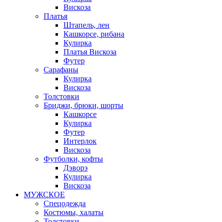
Вискоза
Платья
Штапель, лен
Кашкорсе, рибана
Кулирка
Платья Вискоза
Футер
Сарафаны
Кулирка
Вискоза
Толстовки
Бриджи, брюки, шорты
Кашкорсе
Кулирка
Футер
Интерлок
Вискоза
Футболки, кофты
Дэворэ
Кулирка
Вискоза
МУЖСКОЕ
Спецодежда
Костюмы, халаты
Толстовки