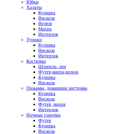
Юбки
Халаты
Кулирка
Вискоза
Велюр
Махра
Интерлок
Туники
Кулирка
Вискоза
Интерлок
Костюмы
Штапель, лен
Футер,махра,велюр
Кулирка
Вискоза
Пижамы, домашние костюмы
Кулирка
Вискоза
Футер, махра
Интерлок
Ночные сорочки
Футер
Кулирка
Вискоза