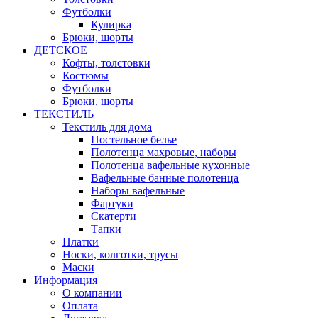
Футболки
Кулирка
Брюки, шорты
ДЕТСКОЕ
Кофты, толстовки
Костюмы
Футболки
Брюки, шорты
ТЕКСТИЛЬ
Текстиль для дома
Постельное белье
Полотенца махровые, наборы
Полотенца вафельные кухонные
Вафельные банные полотенца
Наборы вафельные
Фартуки
Скатерти
Тапки
Платки
Носки, колготки, трусы
Маски
Информация
О компании
Оплата