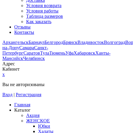
Доставка
Условия возврата
Условия работы
Таблица размеров
Как заказать
Отзывы
Контакты
Архангельск
Барнаул
Белгород
Брянск
Владивосток
Волгоград
Во
на-Дону
Самара
Санкт-
Петербург
Саратов
Тула
Тюмень
Уфа
Хабаровск
Ханты-
Мансийск
Челябинск
Адрес
Кабинет
x
Вы не авторизованы
Вход
|
Регистрация
Главная
Каталог
Акция
ЖЕНСКОЕ
Юбки
Халаты