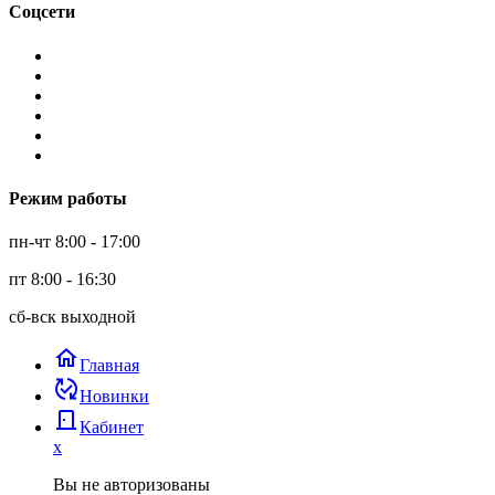
Соцсети
Режим работы
пн-чт 8:00 - 17:00
пт 8:00 - 16:30
сб-вск выходной
home
Главная
published_with_changes
Новинки
door_back
Кабинет
x
Вы не авторизованы