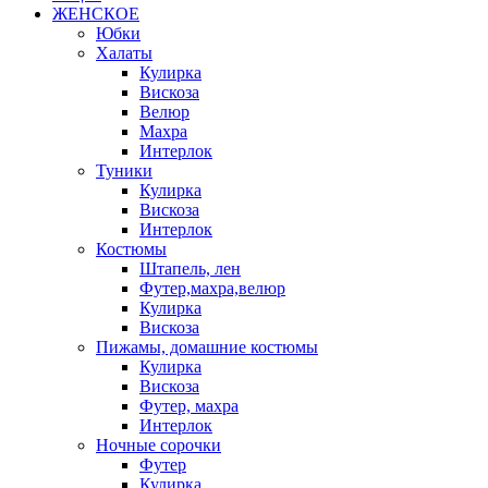
ЖЕНСКОЕ
Юбки
Халаты
Кулирка
Вискоза
Велюр
Махра
Интерлок
Туники
Кулирка
Вискоза
Интерлок
Костюмы
Штапель, лен
Футер,махра,велюр
Кулирка
Вискоза
Пижамы, домашние костюмы
Кулирка
Вискоза
Футер, махра
Интерлок
Ночные сорочки
Футер
Кулирка