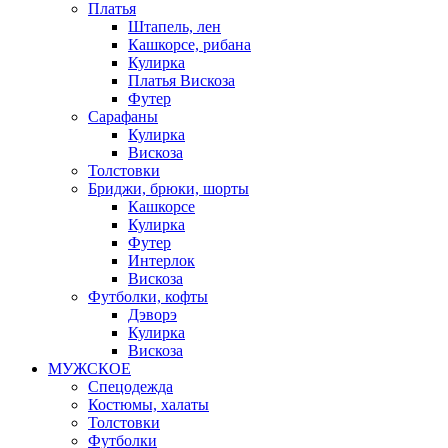
Платья
Штапель, лен
Кашкорсе, рибана
Кулирка
Платья Вискоза
Футер
Сарафаны
Кулирка
Вискоза
Толстовки
Бриджи, брюки, шорты
Кашкорсе
Кулирка
Футер
Интерлок
Вискоза
Футболки, кофты
Дэворэ
Кулирка
Вискоза
МУЖСКОЕ
Спецодежда
Костюмы, халаты
Толстовки
Футболки