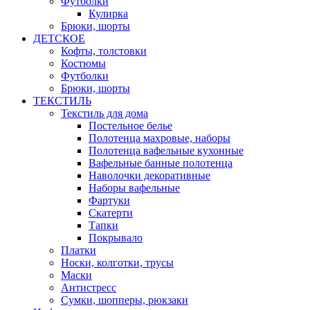
Футболки
Кулирка
Брюки, шорты
ДЕТСКОЕ
Кофты, толстовки
Костюмы
Футболки
Брюки, шорты
ТЕКСТИЛЬ
Текстиль для дома
Постельное белье
Полотенца махровые, наборы
Полотенца вафельные кухонные
Вафельные банные полотенца
Наволочки декоративные
Наборы вафельные
Фартуки
Скатерти
Тапки
Покрывало
Платки
Носки, колготки, трусы
Маски
Антистресс
Сумки, шопперы, рюкзаки