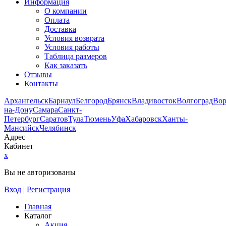
Информация
О компании
Оплата
Доставка
Условия возврата
Условия работы
Таблица размеров
Как заказать
Отзывы
Контакты
Архангельск
Барнаул
Белгород
Брянск
Владивосток
Волгоград
Во
на-Дону
Самара
Санкт-
Петербург
Саратов
Тула
Тюмень
Уфа
Хабаровск
Ханты-
Мансийск
Челябинск
Адрес
Кабинет
x
Вы не авторизованы
Вход
|
Регистрация
Главная
Каталог
Акция