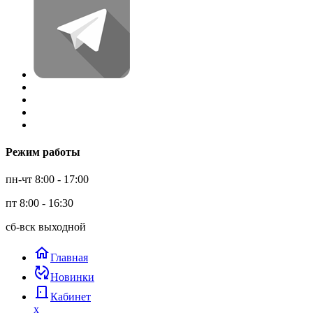
Режим работы
пн-чт 8:00 - 17:00
пт 8:00 - 16:30
сб-вск выходной
home
Главная
published_with_changes
Новинки
door_back
Кабинет
x