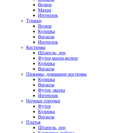
Велюр
Махра
Интерлок
Туники
Велюр
Кулирка
Вискоза
Интерлок
Костюмы
Штапель, лен
Футер,махра,велюр
Кулирка
Вискоза
Пижамы, домашние костюмы
Кулирка
Вискоза
Футер, махра
Интерлок
Ночные сорочки
Футер
Кулирка
Вискоза
Платья
Штапель, лен
Кашкорсе, рибана