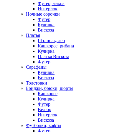
Футер, махра
Интерлок
Ночные сорочки
Футер
Кулирка
Вискоза
Платья
Штапель, лен
Кашкорсе, рибана
Кулирка
Платья Вискоза
Футер
Сарафаны
Кулирка
Вискоза
Толстовки
Бриджи, брюки, шорты
Кашкорсе
Кулирка
Футер
Велюр
Интерлок
Вискоза
Футболки, кофты
Футер