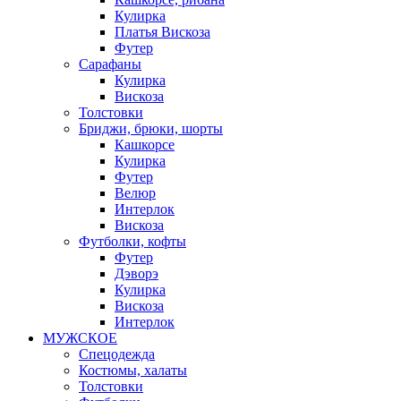
Кулирка
Платья Вискоза
Футер
Сарафаны
Кулирка
Вискоза
Толстовки
Бриджи, брюки, шорты
Кашкорсе
Кулирка
Футер
Велюр
Интерлок
Вискоза
Футболки, кофты
Футер
Дэворэ
Кулирка
Вискоза
Интерлок
МУЖСКОЕ
Спецодежда
Костюмы, халаты
Толстовки