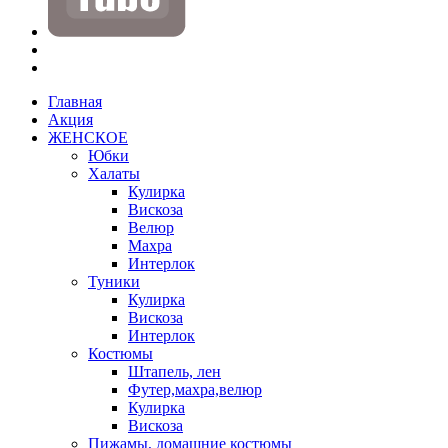
Главная
Акция
ЖЕНСКОЕ
Юбки
Халаты
Кулирка
Вискоза
Велюр
Махра
Интерлок
Туники
Кулирка
Вискоза
Интерлок
Костюмы
Штапель, лен
Футер,махра,велюр
Кулирка
Вискоза
Пижамы, домашние костюмы