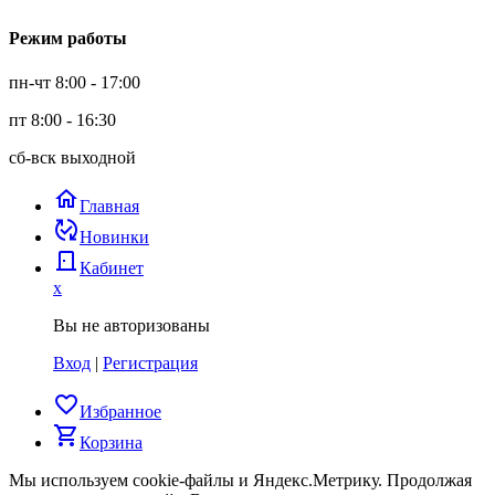
Режим работы
пн-чт 8:00 - 17:00
пт 8:00 - 16:30
сб-вск выходной
home
Главная
published_with_changes
Новинки
door_back
Кабинет
x
Вы не авторизованы
Вход
|
Регистрация
favorite_border
Избранное
shopping_cart
Корзина
Мы используем cookie-файлы и Яндекс.Метрику.
Продолжая