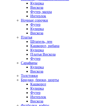
Кулирка
Вискоза
Футер, махра
Интерлок
Ночные сорочки
Футер
Кулирка
Вискоза
Платья
Штапель, лен
Кашкорсе, рибана
Кулирка
Платья Вискоза
Футер
Сарафаны
Кулирка
Вискоза
Толстовки
Бриджи, брюки, шорты
Кашкорсе
Кулирка
Футер
Интерлок
Вискоза
Футболки, кофты