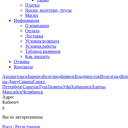
Платки
Носки, колготки, трусы
Маски
Информация
О компании
Оплата
Доставка
Условия возврата
Условия работы
Таблица размеров
Как заказать
Отзывы
Контакты
Архангельск
Барнаул
Белгород
Брянск
Владивосток
Волгоград
Во
на-Дону
Самара
Санкт-
Петербург
Саратов
Тула
Тюмень
Уфа
Хабаровск
Ханты-
Мансийск
Челябинск
Адрес
Кабинет
x
Вы не авторизованы
Вход
|
Регистрация