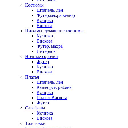
Костюмы
Штапель, лен
Футер,махра,велюр
Кулирка
Вискоза
Пижамы, домашние костюмы
Кулирка
Вискоза
Футер, махра
Интерлок
Ночные сорочки
Футер
Кулирка
Вискоза
Платья
Штапель, лен
Кашкорсе, рибана
Кулирка
Платья Вискоза
Футер
Сарафаны
Кулирка
Вискоза
Толстовки