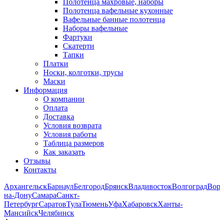
Полотенца махровые, наборы
Полотенца вафельные кухонные
Вафельные банные полотенца
Наборы вафельные
Фартуки
Скатерти
Тапки
Платки
Носки, колготки, трусы
Маски
Информация
О компании
Оплата
Доставка
Условия возврата
Условия работы
Таблица размеров
Как заказать
Отзывы
Контакты
Архангельск
Барнаул
Белгород
Брянск
Владивосток
Волгоград
Во
на-Дону
Самара
Санкт-
Петербург
Саратов
Тула
Тюмень
Уфа
Хабаровск
Ханты-
Мансийск
Челябинск