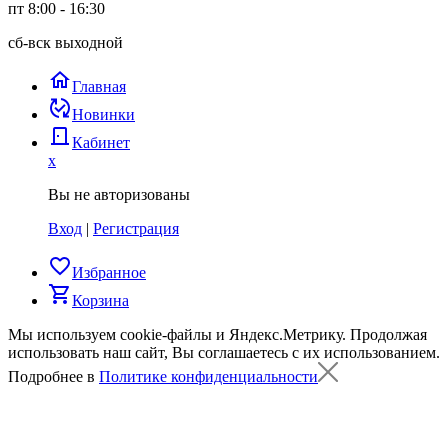
пт 8:00 - 16:30
сб-вск выходной
home
Главная
published_with_changes
Новинки
door_back
Кабинет
x
Вы не авторизованы
Вход
|
Регистрация
favorite_border
Избранное
shopping_cart
Корзина
Мы используем cookie-файлы и Яндекс.Метрику.
Продолжая
использовать наш сайт, Вы соглашаетесь с их использованием.
Подробнее в
Политике конфиденциальности