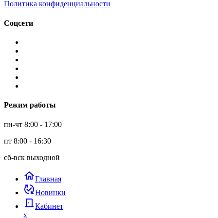
Политика конфиденциальности
Соцсети
Режим работы
пн-чт 8:00 - 17:00
пт 8:00 - 16:30
сб-вск выходной
home
Главная
published_with_changes
Новинки
door_back
Кабинет
x