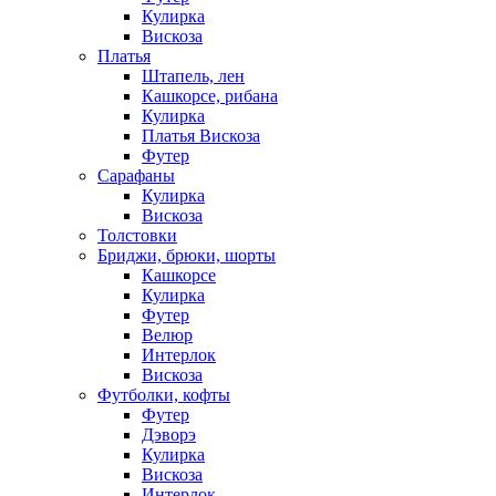
Кулирка
Вискоза
Платья
Штапель, лен
Кашкорсе, рибана
Кулирка
Платья Вискоза
Футер
Сарафаны
Кулирка
Вискоза
Толстовки
Бриджи, брюки, шорты
Кашкорсе
Кулирка
Футер
Велюр
Интерлок
Вискоза
Футболки, кофты
Футер
Дэворэ
Кулирка
Вискоза
Интерлок