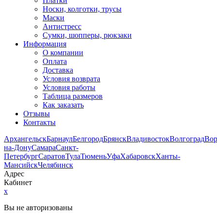
Платки
Носки, колготки, трусы
Маски
Антистресс
Сумки, шопперы, рюкзаки
Информация
О компании
Оплата
Доставка
Условия возврата
Условия работы
Таблица размеров
Как заказать
Отзывы
Контакты
Архангельск
Барнаул
Белгород
Брянск
Владивосток
Волгоград
Во
на-Дону
Самара
Санкт-
Петербург
Саратов
Тула
Тюмень
Уфа
Хабаровск
Ханты-
Мансийск
Челябинск
Адрес
Кабинет
x
Вы не авторизованы