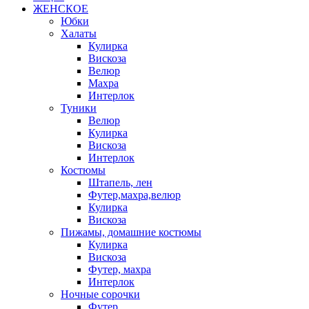
ЖЕНСКОЕ
Юбки
Халаты
Кулирка
Вискоза
Велюр
Махра
Интерлок
Туники
Велюр
Кулирка
Вискоза
Интерлок
Костюмы
Штапель, лен
Футер,махра,велюр
Кулирка
Вискоза
Пижамы, домашние костюмы
Кулирка
Вискоза
Футер, махра
Интерлок
Ночные сорочки
Футер