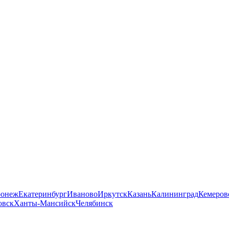
ронеж
Екатеринбург
Иваново
Иркутск
Казань
Калининград
Кемеров
овск
Ханты-Мансийск
Челябинск