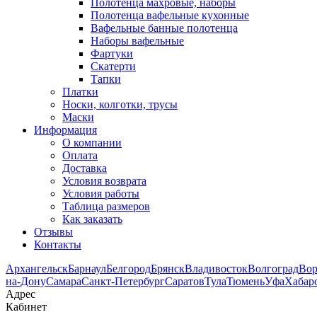
Полотенца махровые, наборы
Полотенца вафельные кухонные
Вафельные банные полотенца
Наборы вафельные
Фартуки
Скатерти
Тапки
Платки
Носки, колготки, трусы
Маски
Информация
О компании
Оплата
Доставка
Условия возврата
Условия работы
Таблица размеров
Как заказать
Отзывы
Контакты
Архангельск
Барнаул
Белгород
Брянск
Владивосток
Волгоград
Во
на-Дону
Самара
Санкт-Петербург
Саратов
Тула
Тюмень
Уфа
Хабар
Адрес
Кабинет