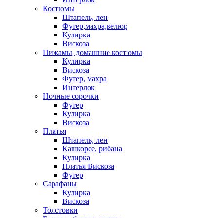
Костюмы
Штапель, лен
Футер,махра,велюр
Кулирка
Вискоза
Пижамы, домашние костюмы
Кулирка
Вискоза
Футер, махра
Интерлок
Ночные сорочки
Футер
Кулирка
Вискоза
Платья
Штапель, лен
Кашкорсе, рибана
Кулирка
Платья Вискоза
Футер
Сарафаны
Кулирка
Вискоза
Толстовки