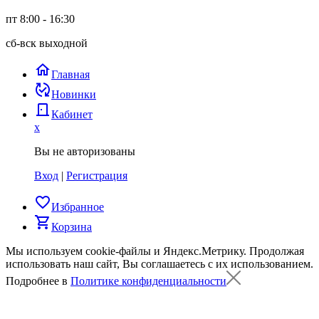
пт 8:00 - 16:30
сб-вск выходной
home
Главная
published_with_changes
Новинки
door_back
Кабинет
x
Вы не авторизованы
Вход
|
Регистрация
favorite_border
Избранное
shopping_cart
Корзина
Мы используем cookie-файлы и Яндекс.Метрику.
Продолжая
использовать наш сайт, Вы соглашаетесь с их использованием.
Подробнее в
Политике конфиденциальности