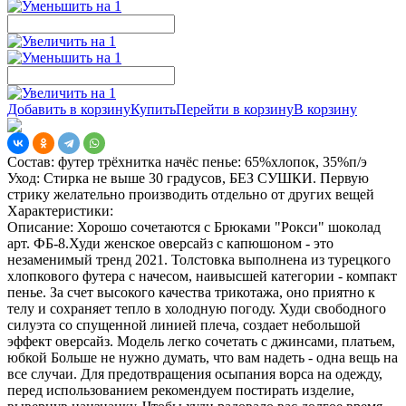
Добавить в корзину
Купить
Перейти в корзину
В корзину
Состав:
футер трёхнитка начёс пенье: 65%хлопок, 35%п/э
Уход:
Стирка не выше 30 градусов, БЕЗ СУШКИ. Первую
стрику желательно производить отдельно от других вещей
Характеристики:
Описание:
Хорошо сочетаются с Брюками "Рокси" шоколад
арт. ФБ-8.Худи женское оверсайз с капюшоном - это
незаменимый тренд 2021. Толстовка выполнена из турецкого
хлопкового футера с начесом, наивысшей категории - компакт
пенье. За счет высокого качества трикотажа, оно приятно к
телу и сохраняет тепло в холодную погоду. Худи свободного
силуэта со спущенной линией плеча, создает небольшой
эффект оверсайз. Модель легко сочетать с джинсами, платьем,
юбкой Больше не нужно думать, что вам надеть - одна вещь на
все случаи. Для предотвращения осыпания ворса на одежду,
перед использованием рекомендуем постирать изделие,