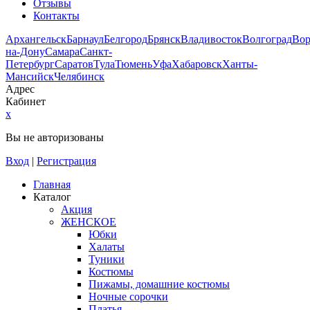
Отзывы
Контакты
Архангельск
Барнаул
Белгород
Брянск
Владивосток
Волгоград
Во
на-Дону
Самара
Санкт-
Петербург
Саратов
Тула
Тюмень
Уфа
Хабаровск
Ханты-
Мансийск
Челябинск
Адрес
Кабинет
x
Вы не авторизованы
Вход
|
Регистрация
Главная
Каталог
Акция
ЖЕНСКОЕ
Юбки
Халаты
Туники
Костюмы
Пижамы, домашние костюмы
Ночные сорочки
Платья