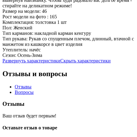
вывернув наизнанку. Чтобы худи радовало вас долгое время -
стирайте на деликатном режиме!
Размер на модели:
46
Рост модели на фото :
165
Комплектация:
толстовка 1 шт
Пол:
Женский
Тип карманов:
накладной карман кенгуру
Тип рукава:
Рукав со спущенным плечом, длинный, втачной с
манжетом из кашкорсе в цвет изделия
Утеплитель:
начёс
Сезон:
Осень-Зима
Развернуть характеристики
Скрыть характеристики
Отзывы и вопросы
Отзывы
Вопросы
Отзывы
Ваш отзыв будет первым!
Оставьте отзыв о товаре