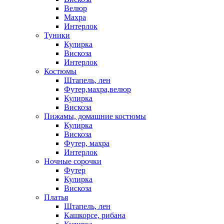
Велюр
Махра
Интерлок
Туники
Кулирка
Вискоза
Интерлок
Костюмы
Штапель, лен
Футер,махра,велюр
Кулирка
Вискоза
Пижамы, домашние костюмы
Кулирка
Вискоза
Футер, махра
Интерлок
Ночные сорочки
Футер
Кулирка
Вискоза
Платья
Штапель, лен
Кашкорсе, рибана