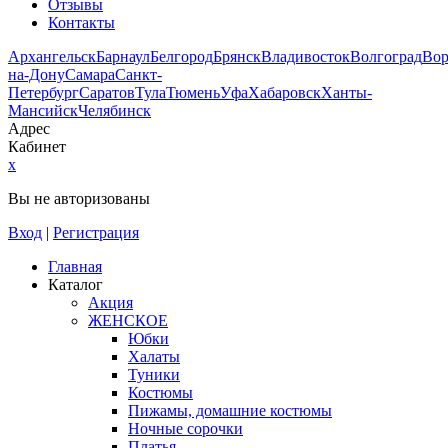
Отзывы
Контакты
Архангельск
Барнаул
Белгород
Брянск
Владивосток
Волгоград
Во
на-Дону
Самара
Санкт-
Петербург
Саратов
Тула
Тюмень
Уфа
Хабаровск
Ханты-
Мансийск
Челябинск
Адрес
Кабинет
x
Вы не авторизованы
Вход
|
Регистрация
Главная
Каталог
Акция
ЖЕНСКОЕ
Юбки
Халаты
Туники
Костюмы
Пижамы, домашние костюмы
Ночные сорочки
Платья