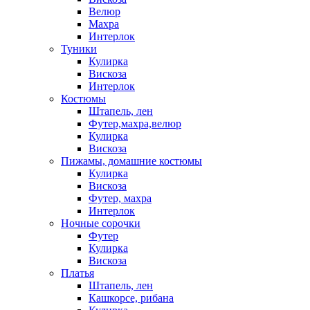
Велюр
Махра
Интерлок
Туники
Кулирка
Вискоза
Интерлок
Костюмы
Штапель, лен
Футер,махра,велюр
Кулирка
Вискоза
Пижамы, домашние костюмы
Кулирка
Вискоза
Футер, махра
Интерлок
Ночные сорочки
Футер
Кулирка
Вискоза
Платья
Штапель, лен
Кашкорсе, рибана