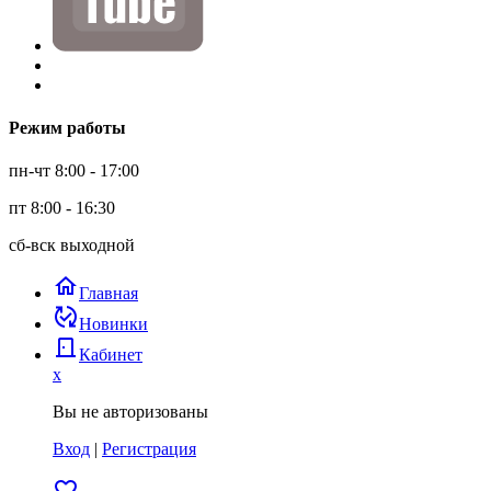
Режим работы
пн-чт 8:00 - 17:00
пт 8:00 - 16:30
сб-вск выходной
home
Главная
published_with_changes
Новинки
door_back
Кабинет
x
Вы не авторизованы
Вход
|
Регистрация
favorite_border